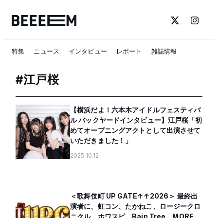
特集
ニュース
インタビュー
レポート
雑誌情報
#
江戸桜
【横浜だよ！六本木アイドルフェスティバ
ル バックヤードインタビュー】江戸桜「初
めてオープニングアクトとして出演させて
いただきました！」
2025.10.12
＜歌舞伎町 UP GATE↑↑2026＞ 最終出
演者に、虹コン、たかねこ、ロージークロ
ニクル、ホワスピ、Rain Tree、MORE