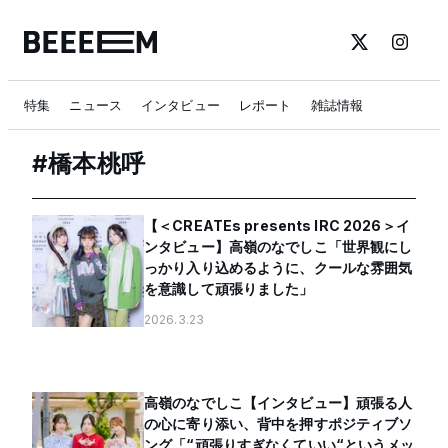
特集
ニュース
インタビュー
レポート
雑誌情報
#
橋本桃呼
【＜CREATEs presents IRC 2026＞イ
ンタビュー】高嶺のなでしこ「世界観にし
っかり入り込めるように、クールな雰囲気
を意識して頑張りました」
2026.3.23
高嶺のなでしこ【インタビュー】頑張る人
の心に寄り添い、背中を押すポジティブソ
ング「“頑張りすぎなくていい“というメッ