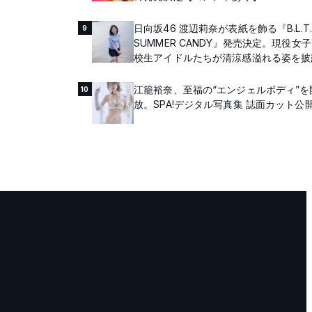
日向坂46 渡辺莉奈が表紙を飾る『B.L.T
9
SUMMER CANDY』発売決定。現役女
校生アイドルたちが清涼感溢れる姿を披
江籠裕奈、至福の“エンジェルボディ”を
10
放。SPA!デジタル写真集 誌面カット公