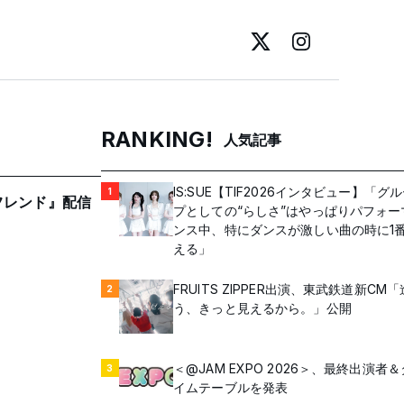
RANKING!
人気記事
IS:SUE【TIF2026インタビュー】「グ
1
フレンド』配信
プとしての“らしさ”はやっぱりパフォー
ンス中、特にダンスが激しい曲の時に1
える」
FRUITS ZIPPER出演、東武鉄道新CM
2
う、きっと見えるから。」公開
＜@JAM EXPO 2026＞、最終出演者＆
3
イムテーブルを発表