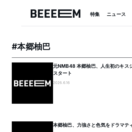
特集
ニュース
#
本郷柚巴
元NMB48 本郷柚巴、人生初のキ
スタート
2026.6.16
本郷柚巴、力強さと色気をドラマティック