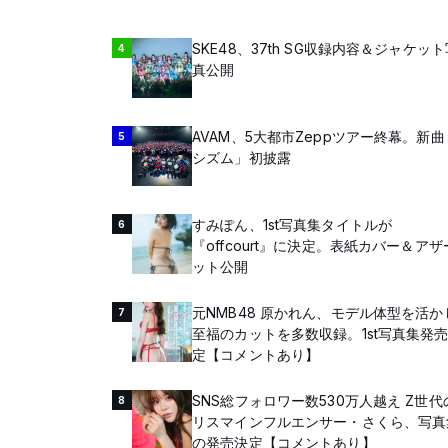
SKE48、37th SG収録内容＆ジャケッ
4
真公開
AVAM、5大都市Zeppツアー終幕。新曲「
5
シズム」初披露
すみぽん、1st写真集タイトルが
6
『offcourt』に決定。表紙カバー＆アザ
ット公開
元NMB48 原かれん、モデル体型を活か
7
至福のカットを多数収録。1st写真集発
定【コメントあり】
SNS総フォロワー数530万人越え Z世代
8
リスマインフルエンサー・さくら、写真
の発売決定【コメントあり】