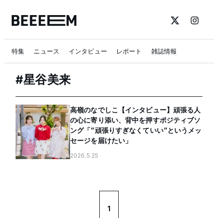
特集
ニュース
インタビュー
レポート
雑誌情報
#
星谷美来
高嶺のなでしこ【インタビュー】頑張る人
の心に寄り添い、背中を押すポジティブソ
ング「“頑張りすぎなくていい“というメッ
セージを届けたい」
2026.5.25
1