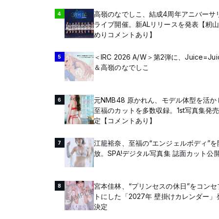
高嶺のなでしこ、結成4周年アニバーサ
4
ライブ開催。新ALリリースを発表【籾
めりコメントあり】
＜IRC 2026 A/W＞第2弾に、Juice=Jui
5
＆高嶺のなでしこ
元NMB48 原かれん、モデル体型を活か
6
至福のカットを多数収録。1st写真集発
定【コメントあり】
江籠裕奈、至福の“エンジェルボディ”を
7
放。SPA!デジタル写真集 誌面カット公
宮本佳林、“プリンセスの休日”をコンセ
8
トにした「2027年 壁掛けカレンダー」
決定