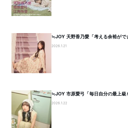
≒JOY 天野香乃愛「考える余裕が
2026.1.21
≒JOY 市原愛弓「毎日自分の最上
2026.1.22