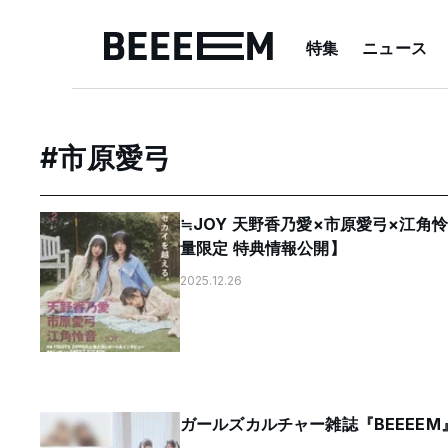
特集
ニュース
#
市原愛弓
≒JOY 天野香乃愛×市原愛弓×江角
量限定 特典情報公開】
2025.12.26
ガールズカルチャー雑誌『BEEEEM』