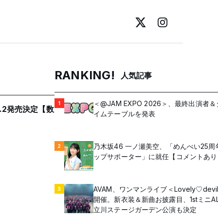
RANKING!
人気記事
＜@JAM EXPO 2026＞、最終出演者＆
1
.2発売決定【数
イムテーブルを発表
乃木坂46 一ノ瀬美空、「めんべい25周
2
ップサポーター」に就任【コメントあり
AVAM、ワンマンライブ＜Lovely♡devi
3
開催。新衣装＆新曲お披露目、1stミニA
立川ステージガーデン公演も決定