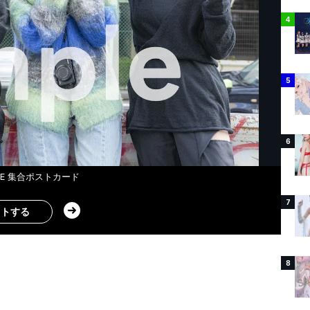
4
5
6
ADE 集合ポストカード
7
ストする
8