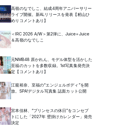
高嶺のなでしこ、結成4周年アニバーサリー
ライブ開催。新ALリリースを発表【籾山ひ
めりコメントあり】
＜IRC 2026 A/W＞第2弾に、Juice=Juice
＆高嶺のなでしこ
元NMB48 原かれん、モデル体型を活かした
至福のカットを多数収録。1st写真集発売決
定【コメントあり】
江籠裕奈、至福の“エンジェルボディ”を開
放。SPA!デジタル写真集 誌面カット公開
宮本佳林、“プリンセスの休日”をコンセプ
トにした「2027年 壁掛けカレンダー」発売
決定