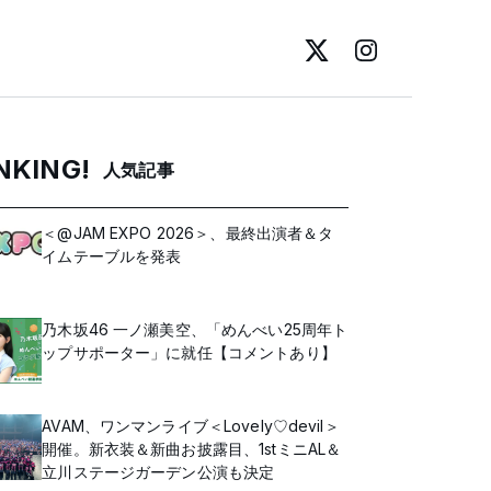
NKING!
人気記事
＜@JAM EXPO 2026＞、最終出演者＆タ
イムテーブルを発表
乃木坂46 一ノ瀬美空、「めんべい25周年ト
ップサポーター」に就任【コメントあり】
AVAM、ワンマンライブ＜Lovely♡devil＞
開催。新衣装＆新曲お披露目、1stミニAL＆
立川ステージガーデン公演も決定