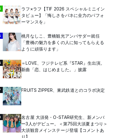
ラフ×ラフ【TIF 2026 スペシャルミニイン
4
タビュー】「悔しさをバネに全力のパフォ
ーマンスを」
桃月なしこ、豊橋観光アンバサダー就任
5
「豊橋の魅力を多くの人に知ってもらえる
ように頑張ります」
＝LOVE、フジテレビ系『STAR』生出演。
6
新曲「恋、はじめました。」披露
FRUITS ZIPPER、東武鉄道とのコラボ決定
7
名古屋 大須発・O-STAR研究生、新メンバ
8
ー3人がデビュー。＜第75回大須夏まつり＞
大須観音メインステージ登場【コメントあ
り】