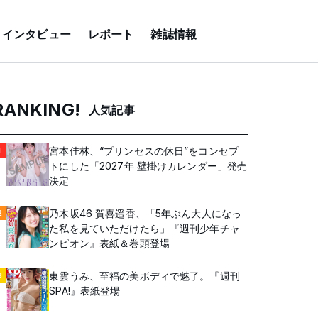
インタビュー
レポート
雑誌情報
RANKING!
人気記事
宮本佳林、“プリンセスの休日”をコンセプ
1
トにした「2027年 壁掛けカレンダー」発売
決定
乃木坂46 賀喜遥香、「5年ぶん大人になっ
2
た私を見ていただけたら」『週刊少年チャ
ンピオン』表紙＆巻頭登場
東雲うみ、至福の美ボディで魅了。『週刊
3
SPA!』表紙登場