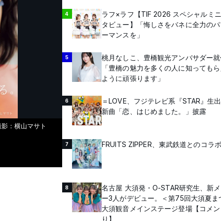
ラフ×ラフ【TIF 2026 スペシャルミ
4
タビュー】「悔しさをバネに全力のパ
ーマンスを」
桃月なしこ、豊橋観光アンバサダー就
5
「豊橋の魅力を多くの人に知ってもら
ように頑張ります」
＝LOVE、フジテレビ系『STAR』生
6
新曲「恋、はじめました。」披露
撮影：横山マサト
FRUITS ZIPPER、東武鉄道とのコラ
7
名古屋 大須発・O-STAR研究生、新
8
ー3人がデビュー。＜第75回大須夏ま
大須観音メインステージ登場【コメン
り】