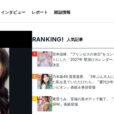
インタビュー
レポート
雑誌情報
RANKING!
人気記事
宮本佳林、“プリンセスの休日”をコン
1
トにした「2027年 壁掛けカレンダー
決定
乃木坂46 賀喜遥香、「5年ぶん大人
2
た私を見ていただけたら」『週刊少年
ンピオン』表紙＆巻頭登場
東雲うみ、至福の美ボディで魅了。『
3
SPA!』表紙登場