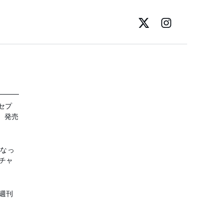
セプ
」発売
になっ
チャ
週刊