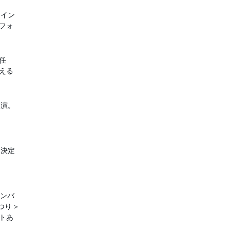
ニイン
フォ
任
える
出演。
ボ決定
メンバ
つり＞
トあ